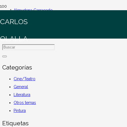
Almudena Carracedo
CARLOS
Almudena Carracedo
OLALLA
Categorías
Cine/Teatro
General
Literatura
Otros temas
Pintura
Etiquetas