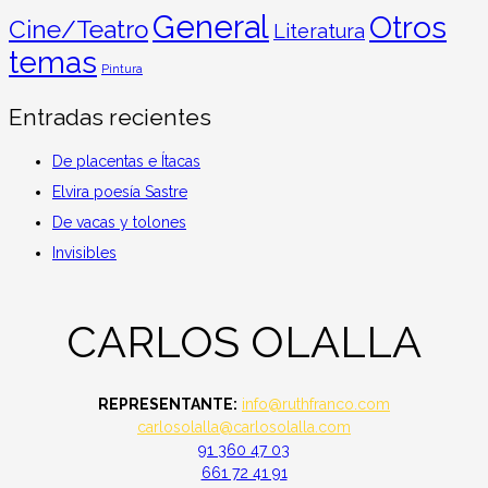
General
Otros
Cine/Teatro
Literatura
temas
Pintura
Entradas recientes
De placentas e Ítacas
Elvira poesía Sastre
De vacas y tolones
Invisibles
CARLOS OLALLA
REPRESENTANTE:
info@ruthfranco.com
carlosolalla@carlosolalla.com
91 360 47 03
661 72 41 91