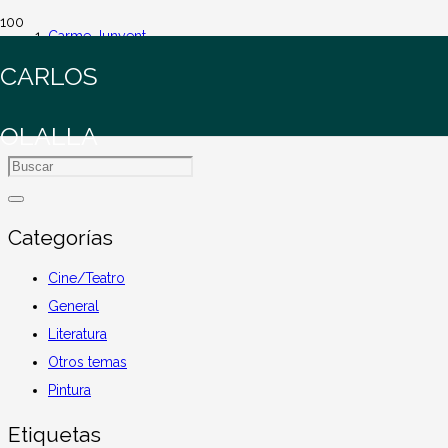
Carme Junyent
CARLOS
Carme Junyent
OLALLA
Categorías
Cine/Teatro
General
Literatura
Otros temas
Pintura
Etiquetas