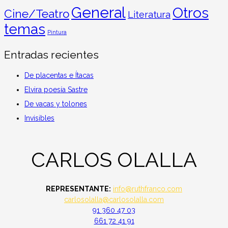
General
Otros
Cine/Teatro
Literatura
temas
Pintura
Entradas recientes
De placentas e Ítacas
Elvira poesía Sastre
De vacas y tolones
Invisibles
CARLOS OLALLA
REPRESENTANTE:
info@ruthfranco.com
carlosolalla@carlosolalla.com
91 360 47 03
661 72 41 91