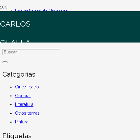
Los cañones de Navarone
CARLOS
Los cañones de Navarone
OLALLA
Categorías
Cine/Teatro
General
Literatura
Otros temas
Pintura
Etiquetas