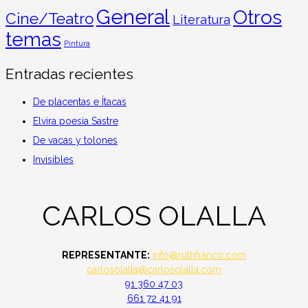
General
Otros
Cine/Teatro
Literatura
temas
Pintura
Entradas recientes
De placentas e Ítacas
Elvira poesía Sastre
De vacas y tolones
Invisibles
CARLOS OLALLA
REPRESENTANTE:
info@ruthfranco.com
carlosolalla@carlosolalla.com
91 360 47 03
661 72 41 91