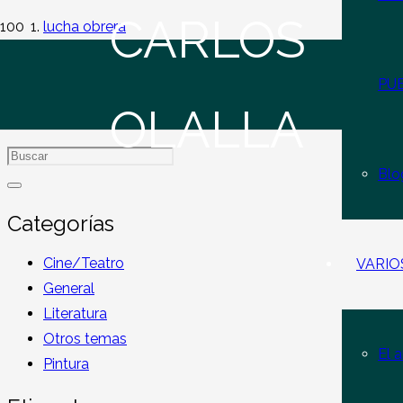
CARLOS
lucha obrera
PU
lucha obrera
OLALLA
Blo
Categorías
Cine/Teatro
VARIO
General
Literatura
Otros temas
El a
Pintura