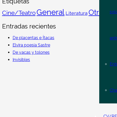
Etiquetas
General
Otros t
sol
Cine/Teatro
Literatura
Entradas recientes
De placentas e Ítacas
ent
Elvira poesía Sastre
De vacas y tolones
Invisibles
Ent
Cha
CV/RE