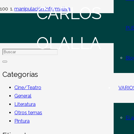
CARLOS
manipulación informativa
PU
manipulación informati
OLALLA
Blo
Categorías
Cine/Teatro
VARIO
General
Literatura
Otros temas
El a
Pintura