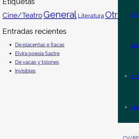
Etiquetas
General
Otros t
sol
Cine/Teatro
Literatura
Entradas recientes
De placentas e Ítacas
ent
Elvira poesía Sastre
De vacas y tolones
Invisibles
Ent
Cha
CV/RE