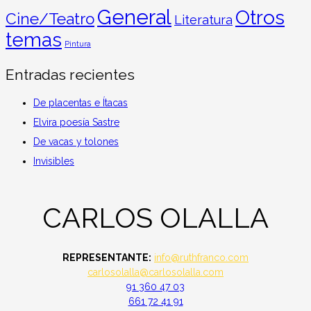
General
Otros
Cine/Teatro
Literatura
temas
Pintura
Entradas recientes
De placentas e Ítacas
Elvira poesía Sastre
De vacas y tolones
Invisibles
CARLOS OLALLA
REPRESENTANTE:
info@ruthfranco.com
carlosolalla@carlosolalla.com
91 360 47 03
661 72 41 91